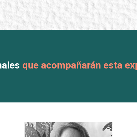
nales
que acompañarán esta exp