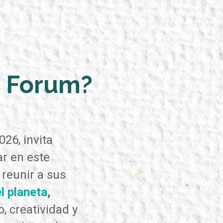
h Forum?
026, invita
ar en este
reunir a sus
l planeta
,
, creatividad y