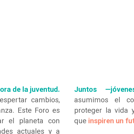
ra de la juventud.
Juntos —jóven
spertar cambios,
asumimos el co
nza. Este Foro es
proteger la vida 
r el planeta con
que
inspiren un fu
dades actuales y a